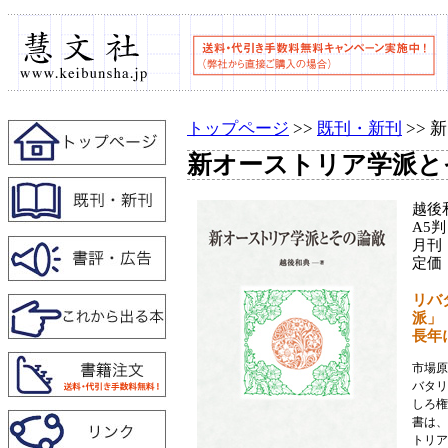
トップページ
>>
既刊・新刊
>>
新オーストリア学派と
越後
A5
月刊
定価
リバ
派」
長年
市場原
バタリ
しろ権
書は、
トリア