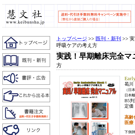
トップページ
>>
既刊・新刊
>>
呼吸ケアの考え方
実践！早期離床完全マ
方
Earl
曷川
（日本
日本
B5
定価
高齢
医療
下側