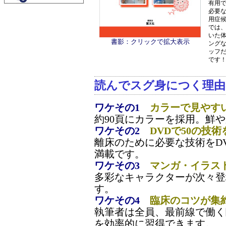
有用
必要な
用症
では
いた
書影：クリックで拡大表示
ング
ッフ
です
読んでスグ身につく理由
ワケその1
カラーで見やす
約90頁にカラーを採用。鮮
ワケその2
DVDで50の技
離床のために必要な技術をD
満載です。
ワケその3
マンガ・イラス
多彩なキャラクターが次々登
す。
ワケその4
臨床のコツが集
執筆者は全員、最前線で働く
を効率的に習得できます。