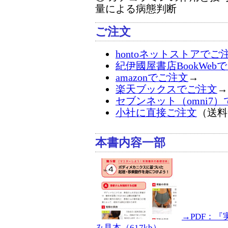
量による病態判断
ご注文
hontoネットストアでご
紀伊國屋書店BookWeb
amazonでご注文
→
楽天ブックスでご注文
→
セブンネット（omni7
小社に直接ご注文
（送料
本書内容一部
→PDF：
み見本（617kb）