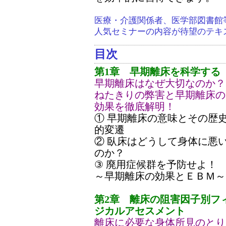
医療・介護関係者、医学部図書館
人気セミナーの内容が待望のテキ
目次
第1章 早期離床を科学する
早期離床はなぜ大切なのか？
ねたきりの弊害と早期離床の
効果を徹底解明！
① 早期離床の意味とその歴
的変遷
② 臥床はどうして身体に悪
のか？
③ 廃用症候群を予防せよ
～早期離床の効果とＥＢＭ～
第2章 離床の阻害因子別フ
ジカルアセスメント
離床に必要な身体所見のとり