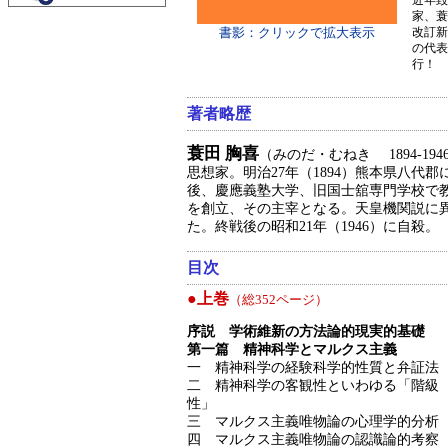
家、蓑
改訂新
書影：クリックで拡大表示
の代表
行！
著者略歴
蓑田 胸喜
（みのだ・むねき 1894-194
思想家。明治27年（1894）熊本県八代
後、慶應義塾大学、旧国士舘専門学校で教鞭
を創立、その主宰となる。天皇機関説に
た。終戦後の昭和21年（1946）に自殺。
目次
●上巻
（総352ページ）
序説 学術維新の方法論的現実的基礎
第一篇 精神科学とマルクス主義
一 精神科学の経験科学的性質と弁証法
二 精神科学の客観性といわゆる「階級
性」
三 マルクス主義唯物論の心理学的分析
四 マルクス主義唯物論の認識論的考察