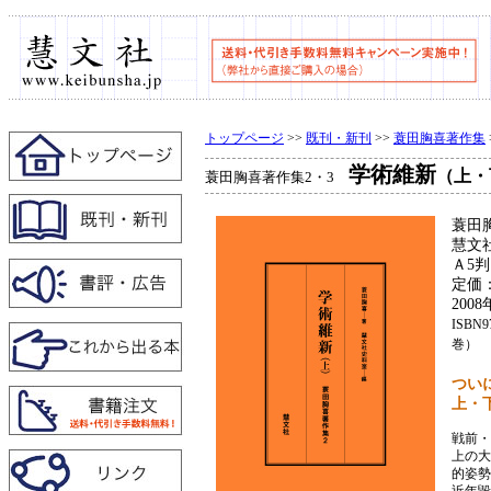
トップページ
>>
既刊・新刊
>>
蓑田胸喜著作集
学術維新
（上・
蓑田胸喜著作集2・3
蓑田
慧文
Ａ5
定価
200
ISBN9
巻）
つい
上・
戦前・
上の大
的姿勢
近年毀