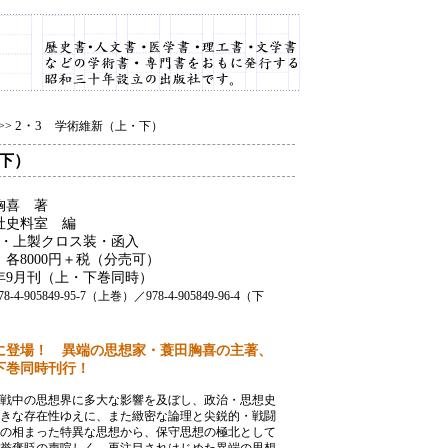
2・3
>>
学術維新（上・下）
下）
胸喜 著
社史料室 編
判・上製クロス装・函入
：各8000円＋税（分売可）
8年9月刊（上・下巻同時）
78-4-905849-95-7（上巻）／978-4-905849-96-4（下
に登場！ 異端の思想家・蓑田胸喜の主著、
下巻同時刊行！
戦中の思想界に多大な影響を及ぼし、政治・思想史
きな存在性ゆえに、また緻密な論理と尖鋭的・戦闘
の相まった特異な思想から、保守思想の極北として
誉褒貶の声喧しく、再注目されはじめた異端の思想