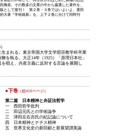
田胸喜。その数多の文業の中から厳選した著作を、
版として復刊！ 第２巻・３巻ではいよいよ、蓑田
的大著『学術維新』を、上下２巻に分けて同時刊
6）
郡に生まれる。東京帝国大学文学部宗教学科卒業
を執る。大正14年（1925）「原理日本社」
異を唱え、共産主義に反対する言論を展開し
●下巻
（総416ページ）
第二篇 日本精神と弁証法哲学
一 西田哲学批判
二 田辺元氏との学術論争
三 津田左右吉氏の紀記論について
四 日本精神とナチス精神
五 世界文化史の新回顧と新展望讃美論