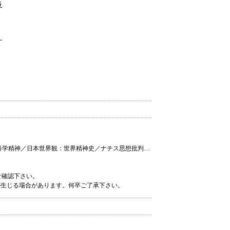
及
す
科学精神／日本世界観：世界精神史／ナチス思想批判…
ご確認下さい。
が生じる場合があります。何卒ご了承下さい。