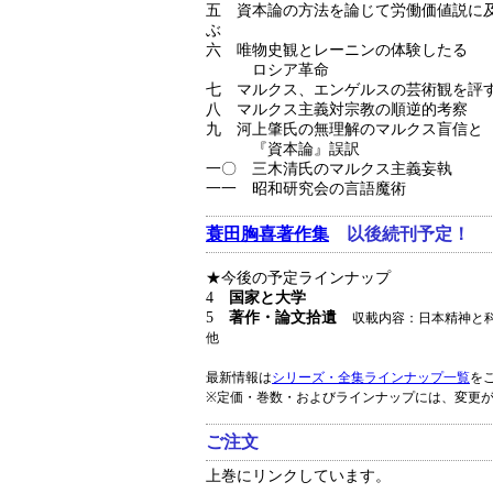
五 資本論の方法を論じて労働価値説に
ぶ
六 唯物史観とレーニンの体験したる
ロシア革命
七 マルクス、エンゲルスの芸術観を評
八 マルクス主義対宗教の順逆的考察
九 河上肇氏の無理解のマルクス盲信と
『資本論』誤訳
一〇 三木清氏のマルクス主義妄執
一一 昭和研究会の言語魔術
蓑田胸喜著作集
以後続刊予定！
★今後の予定ラインナップ
4
国家と大学
5
著作・論文拾遺
収載内容：日本精神と
他
最新情報は
シリーズ・全集ラインナップ一覧
を
※定価・巻数・およびラインナップには、変更
ご注文
上巻にリンクしています。